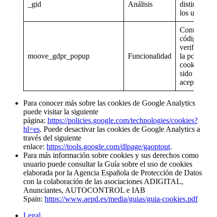
_gid
Análisis
distinguir a
los usuarios
Contiene un
código para
verificar qu
moove_gdpr_popup
Funcionalidad
la política d
cookies ha
sido
aceptada.
Para conocer más sobre las cookies de Google Analytics
puede visitar la siguiente
página:
https://policies.google.com/technologies/cookies?
hl=es
. Puede desactivar las cookies de Google Analytics a
través del siguiente
enlace:
https://tools.google.com/dlpage/gaoptout
.
Para más información sobre cookies y sus derechos como
usuario puede consultar la Guía sobre el uso de cookies
elaborada por la Agencia Española de Protección de Datos
con la colaboración de las asociaciones ADIGITAL,
Anunciantes, AUTOCONTROL e IAB
Spain:
https://www.aepd.es/media/guias/guia-cookies.pdf
Legal