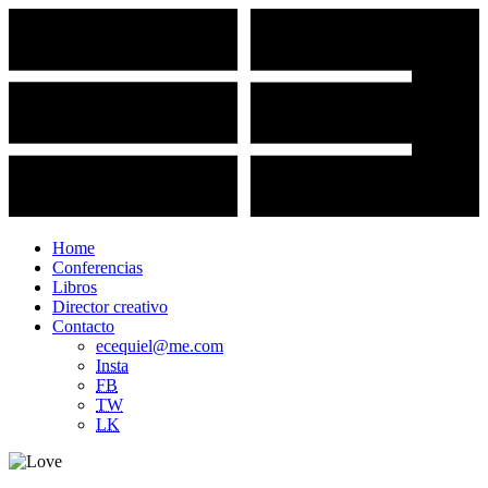
Home
Conferencias
Libros
Director creativo
Contacto
ecequiel@me.com
Insta
FB
TW
LK